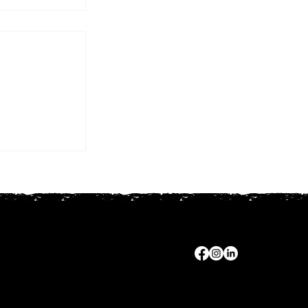
 Programa
Mata!
P