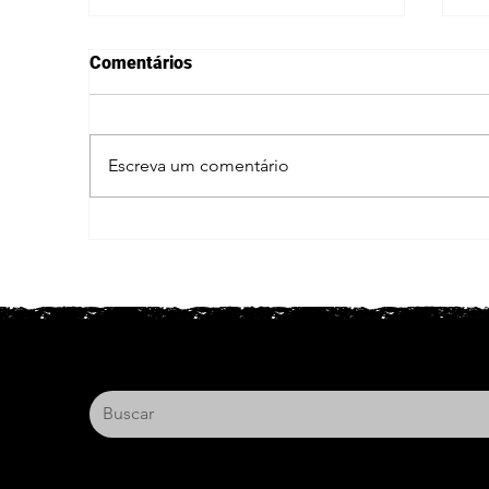
Comentários
Escreva um comentário
Obra Legal Brasil na Expo
El
Elétrica 2026!
se
t