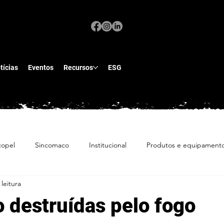
tícias
Eventos
Recursos
ESG
copel
Sincomaco
Institucional
Produtos e equipament
leitura
 destruídas pelo fogo