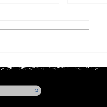
etricista: Quer fechar mais
Idealizadores do
rviços e valorizar seu
Choque Elétrico 
rabalho em 2026?
visitam o CRT-S