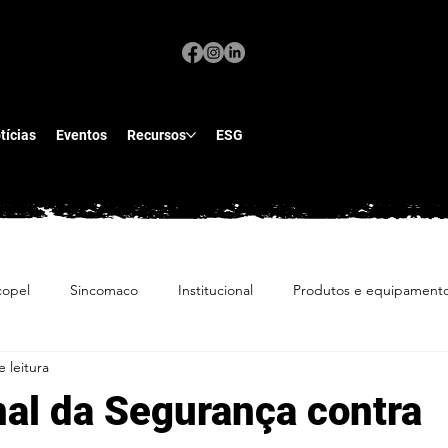
tícias
Eventos
Recursos
ESG
copel
Sincomaco
Institucional
Produtos e equipament
 leitura
nal da Segurança contra