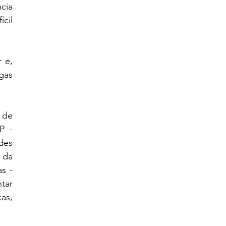
ia 
il 
 e, 
as 
de 
 - 
es 
da 
s - 
ar 
s, 