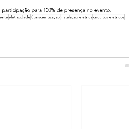
 participação para 100% de presença no evento.
iente
eletricidade
Conscientização
instalação elétrica
circuitos elétricos