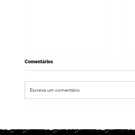
Comentários
Escreva um comentário
Menino de 12 anos morre ao
Ac
levar choque elétrico no Piauí
ma
ch
c
e