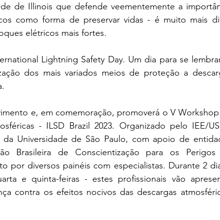
ade de Illinois que defende veementemente a importânc
cos como forma de preservar vidas - é muito mais difíc
ques elétricos mais fortes.
ernational Lightning Safety Day. Um dia para se lembrar
ilização dos mais variados meios de proteção a descarg
. 
movimento e, em comemoração, promoverá o V Workshop 
sféricas - ILSD Brazil 2023. Organizado pelo IEE/USP
e da Universidade de São Paulo, com apoio de entidad
o Brasileira de Conscientização para os Perigos 
o por diversos painéis com especialistas. Durante 2 dia
ta e quinta-feiras - estes profissionais vão apresent
ça contra os efeitos nocivos das descargas atmosférica