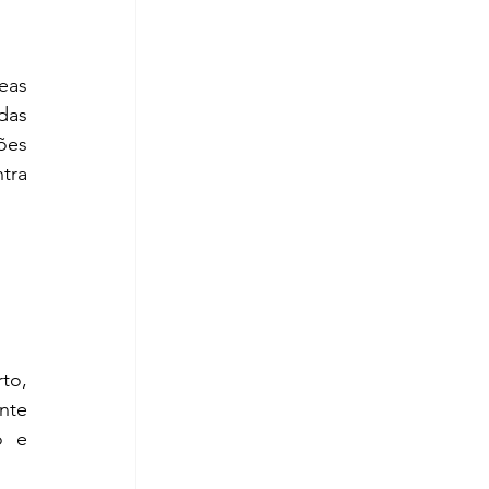
as 
as 
es 
ra 
to, 
nte 
 e 