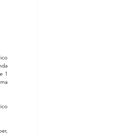
ico 
da 
 1 
ma 
o  
r, 