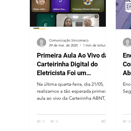
Comunicação Sincomaco
29 de mai. de 2025
1 min de leitura
Primeira Aula Ao Vivo da
Enc
Carteirinha Digital do
Co
Eletricista Foi um
Ab
Sucesso!
Na última quarta-feira, dia 21/05,
Enc
realizamos a tão esperada primeira
Seg
aula ao vivo da Carteirinha ABNT,
um momento histórico para todos
os profissionais que estão se
qualificando e buscando
reconhecimento no setor elétrico.