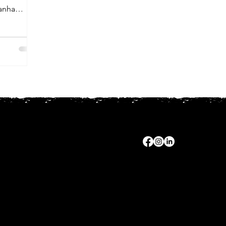
panha
​​1938 - 2025 SINCOMACO ©
61.786.075/0001-34
Todos os direitos reservados.