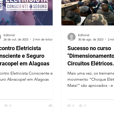
Editorial
Editorial
26 de out. de 2023
2 min de leitura
30 de ago. de 2023
2 mi
ontro Eletricista
Sucesso no curso
nsciente e Seguro
"Dimensionament
racopel em Alagoas
Circuitos Elétricos
Residenciais
ontro Eletricista Consciente e
Mais uma vez, os treinam
uro Abracopel em Alagoas
movimento “Choque Elét
Mata!” são aprovados - e
recomendados! - pelos
profissionais eletricistas.