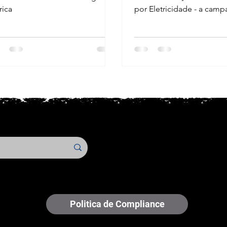
rica
por Eletricidade - a cam
“Choque Elétrico Mata!”
Politica de Compliance