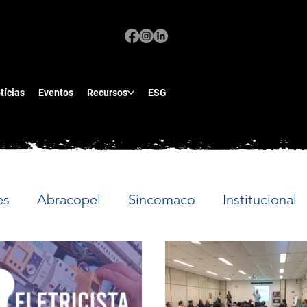
tícias
Eventos
Recursos
ESG
es
Abracopel
Sincomaco
Institucional
os