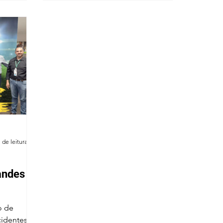
 de leitura
andes
o de
cidentes