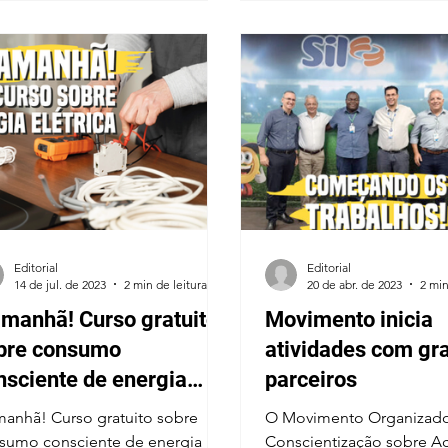
Editorial
Editorial
14 de jul. de 2023
2 min de leitura
20 de abr. de 2023
2 min
amanhã! Curso gratuito
Movimento inicia
bre consumo
atividades com gr
nsciente de energia
parceiros
trica
manhã! Curso gratuito sobre
O Movimento Organizad
sumo consciente de energia
Conscientização sobre A