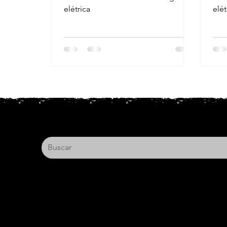
elétrica
elét
Alameda Casa Branca, 35 – Conjunto
1209
São Paulo, SP - CEP 01408-001