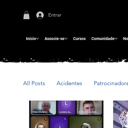
Entrar
Início
Associe-se
Cursos
Comunidade
No
All Posts
Acidentes
Patrocinador
Parceiros
Treinamento
Event