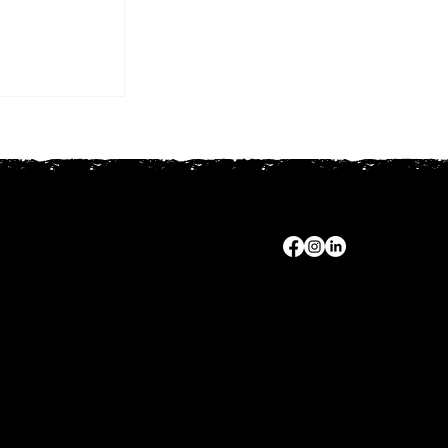
 Programa
Mata!
P
​​1938 - 2025 SINCOMACO ©
61.786.075/0001-34
Todos os direitos reservados.