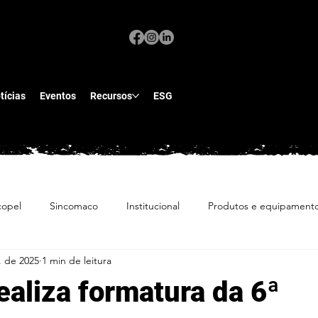
tícias
Eventos
Recursos
ESG
copel
Sincomaco
Institucional
Produtos e equipament
. de 2025
1 min de leitura
liza formatura da 6ª