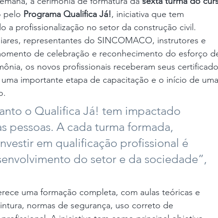
mana, a cerimônia de formatura da 
sexta turma do cur
 pelo 
Programa Qualifica Já!
, iniciativa que tem 
 a profissionalização no setor da construção civil.
liares, representantes do SINCOMACO, instrutores e 
omento de celebração e reconhecimento do esforço d
mônia, os novos profissionais receberam seus certificado
uma importante etapa de capacitação e o início de uma
o.
uanto o Qualifica Já! tem impactado 
as pessoas. A cada turma formada, 
estir em qualificação profissional é 
envolvimento do setor e da sociedade”, 
erece uma formação completa, com aulas teóricas e 
pintura, normas de segurança, uso correto de 