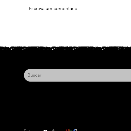
Escreva um comentário
Obra Legal Brasil na Expo
El
Elétrica 2026!
se
t
Alameda Casa Branca, 35 – Conjunto
1209
São Paulo, SP - CEP 01408-001
Feito com
❤️ e
☕
por
M
i
n
d
7