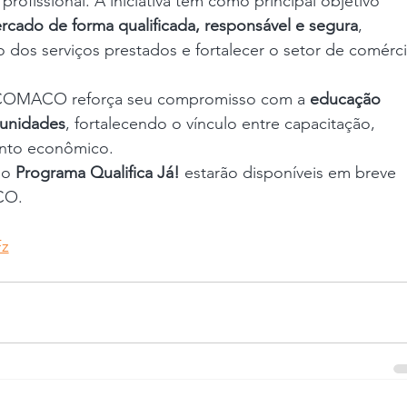
fissional. A iniciativa tem como principal objetivo 
rcado de forma qualificada, responsável e segura
, 
o dos serviços prestados e fortalecer o setor de comérci
NCOMACO reforça seu compromisso com a 
educação 
tunidades
, fortalecendo o vínculo entre capacitação, 
nto econômico.
do 
Programa Qualifica Já!
 estarão disponíveis em breve 
CO.
Fz