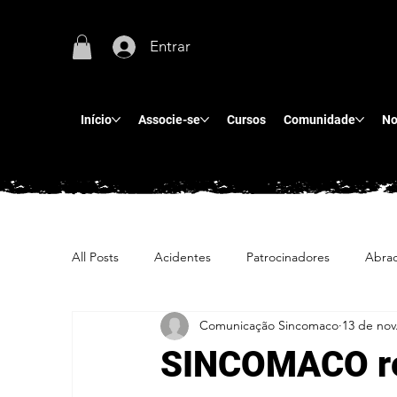
Entrar
Início
Associe-se
Cursos
Comunidade
No
All Posts
Acidentes
Patrocinadores
Abra
Comunicação Sincomaco
13 de nov
SINCOMACO rea