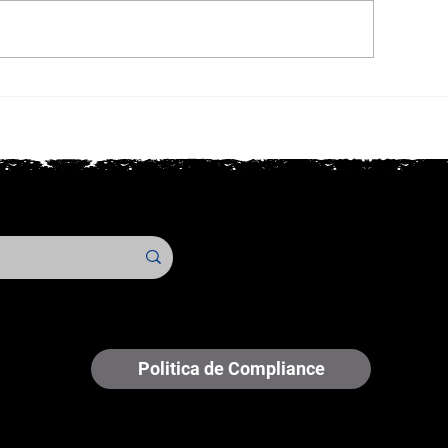
etricista: Quer fechar mais
Idealizadores do
rviços e valorizar seu
Choque Elétrico 
rabalho em 2026?
visitam o CRT-S
Politica de Compliance