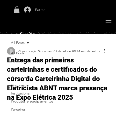
Entrar
All Posts
Comunicação Sincomaco
17 de jul. de 2025
1 min de leitura
All Posts
Entrega das primeiras
Acidentes
carteirinhas e certificados do
Patrocinadores
curso da Carteirinha Digital do
Abracopel
Sincomaco
Eletricista ABNT marca presença
Institucional
na Expo Elétrica 2025
Produtos e equipamentos
Parceiros