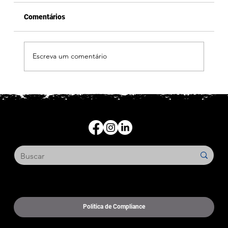
Comentários
Escreva um comentário
Eletricista: Quer fechar mais serviços e
valorizar seu trabalho em 2026?
Alameda Casa Branca, 35 – Conjunto 1209
São Paulo, SP - CEP 01408-001
Politica de Compliance
​​1938 - 2025 SINCOMACO © 61.786.075/0001-34